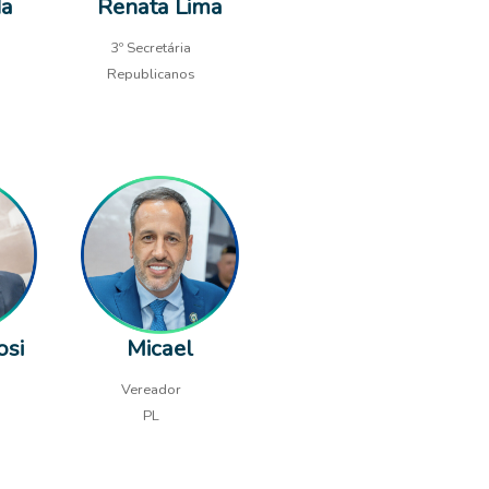
da
Renata Lima
3º Secretária
Republicanos
osi
Micael
Vereador
PL