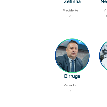
Zefinha
Ne
Presidente
Vi
PL
R
Birruga
Vereador
PL