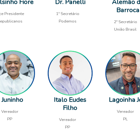
lsinho Fiore
Dr. Panelli
Alemão 
Barroca
ce Presidente
1º Secretário
epublicanos
Podemos
2º Secretário
União Brasil
Juninho
Italo Eudes
Lagoinha J
Filho
Vereador
Vereador
PP
PL
Vereador
PP